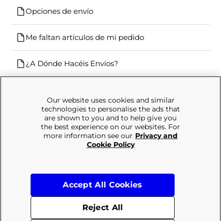
Opciones de envío
Me faltan artículos de mi pedido
¿A Dónde Hacéis Envíos?
Our website uses cookies and similar
technologies to personalise the ads that
are shown to you and to help give you
the best experience on our websites. For
more information see our
Privacy and
No encuentra lo que está buscando?
Cookie Policy
Nuestro equipo está aquí para ayudarte
Aún tiene que ponerse en contacto con nosotros
Accept All Cookies
Reject All
Envíos
Devoluciones
Términos y condiciones
Política de privacidad